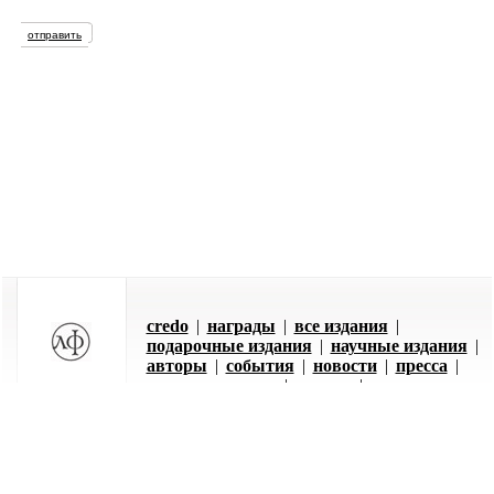
credo
|
награды
|
все издания
|
подарочные издания
|
научные издания
|
авторы
|
события
|
новости
|
пресса
|
оставить заявку
|
отзывы
|
контакты
105066, г.Москва, ул.Старая
Басманная д. 34 +7 (495) 796-63-99