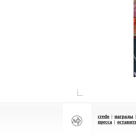
credo
|
награды
пресса
|
оставит