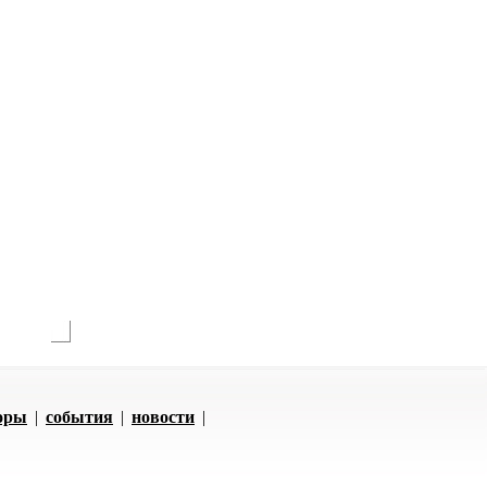
оры
|
события
|
новости
|