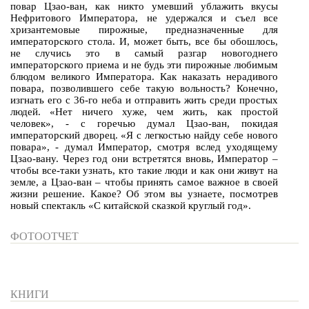
повар Цзао-ван, как никто умевший ублажить вкусы
Нефритового Императора, не удержался и съел все
хризантемовые пирожные, предназначенные для
императорского стола. И, может быть, все бы обошлось,
не случись это в самый разгар новогоднего
императорского приема и не будь эти пирожные любимым
блюдом великого Императора. Как наказать нерадивого
повара, позволившего себе такую вольность? Конечно,
изгнать его с 36-го неба и отправить жить среди простых
людей. «Нет ничего хуже, чем жить, как простой
человек», - с горечью думал Цзао-ван, покидая
императорский дворец. «Я с легкостью найду себе нового
повара», - думал Император, смотря вслед уходящему
Цзао-вану. Через год они встретятся вновь, Император –
чтобы все-таки узнать, кто такие люди и как они живут на
земле, а Цзао-ван – чтобы принять самое важное в своей
жизни решение. Какое? Об этом вы узнаете, посмотрев
новый спектакль «С китайской сказкой круглый год».
ФОТООТЧЕТ
КНИГИ