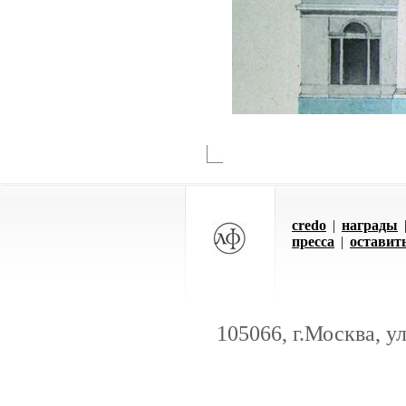
credo
|
награды
пресса
|
оставит
105066, г.Москва, у