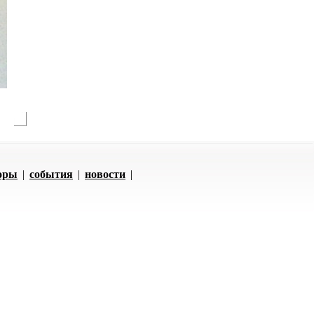
оры
|
события
|
новости
|