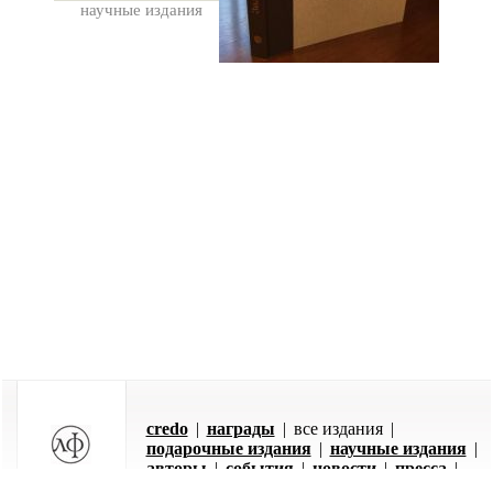
научные издания
credo
|
награды
|
все издания
|
подарочные издания
|
научные издания
|
авторы
|
события
|
новости
|
пресса
|
оставить заявку
|
отзывы
|
контакты