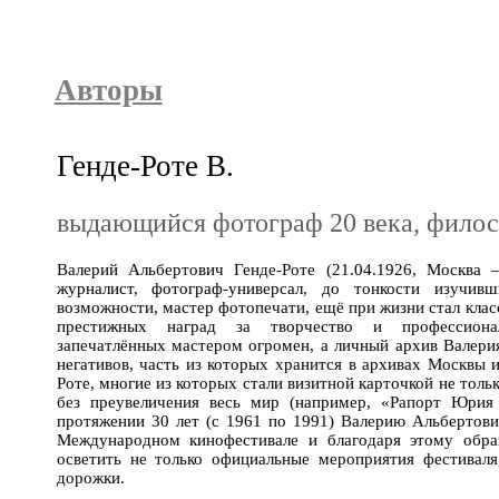
Авторы
Генде-Роте В.
выдающийся фотограф 20 века, филос
Валерий Альбертович Генде-Роте (21.04.1926, Москва 
журналист, фотограф-универсал, до тонкости изучив
возможности, мастер фотопечати, ещё при жизни стал кла
престижных наград за творчество и профессионал
запечатлённых мастером огромен, а личный архив Валерия
негативов, часть из которых хранится в архивах Москвы 
Роте, многие из которых стали визитной карточкой не тольк
без преувеличения весь мир (например, «Рапорт Юрия
протяжении 30 лет (с 1961 по 1991) Валерию Альбертови
Международном кинофестивале и благодаря этому обра
осветить не только официальные мероприятия фестиваля
дорожки.