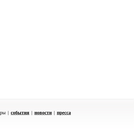
оры
|
события
|
новости
|
пресса